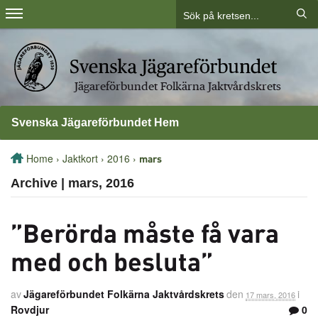
Jägareförbundet Folkärna Jaktvårdskrets
Svenska Jägareförbundet Hem
Home
›
Jaktkort
›
2016
›
mars
Archive | mars, 2016
”Berörda måste få vara
med och besluta”
av
Jägareförbundet Folkärna Jaktvårdskrets
den
i
17 mars, 2016
Rovdjur
0