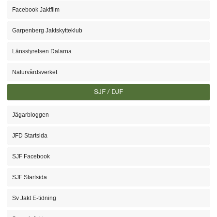
Facebook Jaktfilm
Garpenberg Jaktskytteklub
Länsstyrelsen Dalarna
Naturvårdsverket
SJF / DJF
Jägarbloggen
JFD Startsida
SJF Facebook
SJF Startsida
Sv Jakt E-tidning